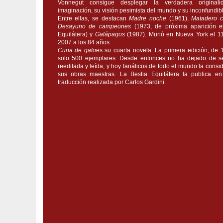
Vonnegut consigue desplegar la verdadera original
imaginación, su visión pesimista del mundo y su inconfundib
Entre ellas, se destacan
Madre noche
(1961),
Matadero c
Desayuno de campeones
(1973, de próxima aparición e
Equilátera) y
Galápagos
(1987). Murió en Nueva York el 11
2007 a los 84 años.
Cuna de gato
es su cuarta novela. La primera edición, de 
solo 500 ejemplares. Desde entonces no ha dejado de se
reeditada y leída, y hoy fanáticos de todo el mundo la cons
sus obras maestras. La Bestia Equilátera la publica e
traducción realizada por Carlos Gardini.