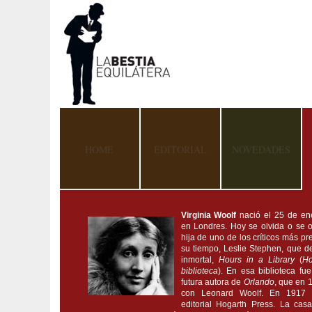
HOME
EDITORIAL
NOVEDADES
Virginia Woolf
nació el 25 de en
en Londres. Hoy se olvida o se 
hija de uno de los críticos más pr
su tiempo, Leslie Stephen, que d
inmortal,
Hours in a Library
(
Ho
biblioteca
). En esa biblioteca fu
futura autora de
Orlando
, que en 
con Leonard Woolf. En 1917 
editorial Hogarth Press. La ca