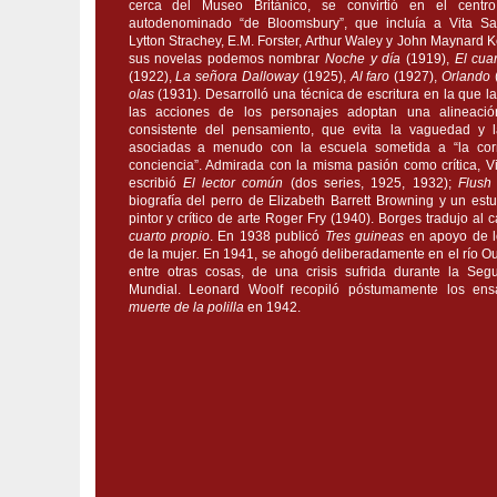
cerca del Museo Británico, se convirtió en el centr
autodenominado “de Bloomsbury”, que incluía a Vita Sac
Lytton Strachey, E.M. Forster, Arthur Waley y John Maynard 
sus novelas podemos nombrar
Noche y día
(1919),
El cua
(1922),
La señora Dalloway
(1925),
Al faro
(1927),
Orlando
olas
(1931). Desarrolló una técnica de escritura en la que l
las acciones de los personajes adoptan una alineació
consistente del pensamiento, que evita la vaguedad y l
asociadas a menudo con la escuela sometida a “la corr
conciencia”. Admirada con la misma pasión como crítica, Vi
escribió
El lector común
(dos series, 1925, 1932);
Flush
biografía del perro de Elizabeth Barrett Browning y un estu
pintor y crítico de arte Roger Fry (1940). Borges tradujo al 
cuarto propio
. En 1938 publicó
Tres guineas
en apoyo de 
de la mujer
.
En 1941, se ahogó deliberadamente en el río Ou
entre otras cosas, de una crisis sufrida durante la Se
Mundial. Leonard Woolf recopiló póstumamente los e
muerte de la polilla
en 1942.